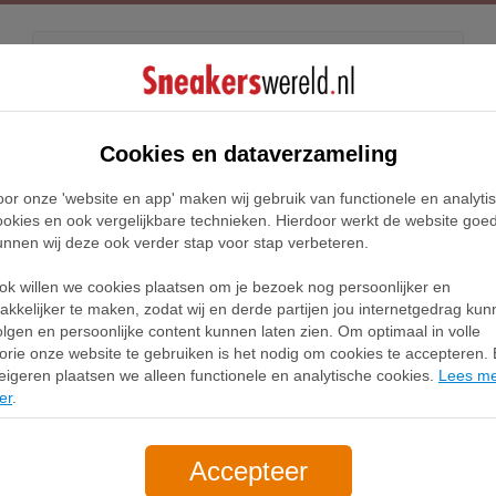
Kids
Releases
Blog
Cookies en dataverzameling
oor onze 'website en app' maken wij gebruik van functionele en analyti
Air Force 1 High Utility 2.0 Damesboots - Wit
ookies en ook vergelijkbare technieken. Hierdoor werkt de website goe
unnen wij deze ook verder stap voor stap verbeteren.
Nike Air Force 1
ok willen we cookies plaatsen om je bezoek nog persoonlijker en
Damesboots - W
akkelijker te maken, zodat wij en derde partijen jou internetgedrag ku
olgen en persoonlijke content kunnen laten zien. Om optimaal in volle
DC3584-100
lorie onze website te gebruiken is het nodig om cookies te accepteren. B
eigeren plaatsen we alleen functionele en analytische cookies.
Lees m
er
.
Accepteer