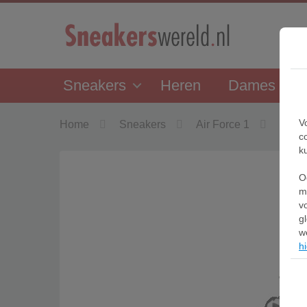
Sneakers
Heren
Dames
V
Home
Sneakers
Air Force 1
Nike 
c
k
O
m
v
g
w
hi