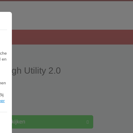
sche
d en
 High Utility 2.0
it
nnen
ij
eer
Bekijken