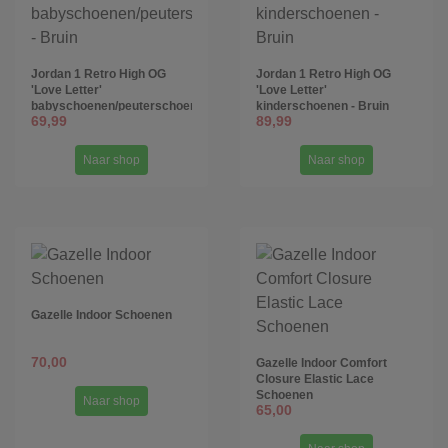
Jordan 1 Retro High OG
Jordan 1 Retro High OG
'Love Letter'
'Love Letter'
babyschoenen/peuterschoenen
kinderschoenen - Bruin
69,99
89,99
- Bruin
Naar shop
Naar shop
Gazelle Indoor Schoenen
70,00
Gazelle Indoor Comfort
Closure Elastic Lace
Schoenen
Naar shop
65,00