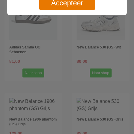
Accepteer
Adidas Samba OG
New Balance 530 (GS) Wit
Schoenen
81,00
80,00
Naar shop
Naar shop
New Balance 1906 phantom
New Balance 530 (GS) Grijs
(GS) Grijs
129,00
85,00