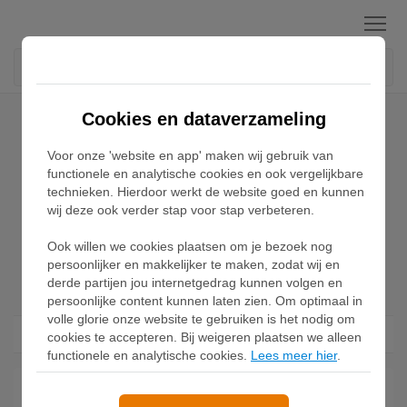
Menu
Home
Kids
Cookies en dataverzameling
Voor onze 'website en app' maken wij gebruik van
Kids
functionele en analytische cookies en ook vergelijkbare
technieken. Hierdoor werkt de website goed en kunnen
wij deze ook verder stap voor stap verbeteren.
Kinder sneakers zijn niet alleen sportief, maar vooral fijn
om te dragen. Koop jouw kidssneakers online tegen de
Ook willen we cookies plaatsen om je bezoek nog
beste prijs!
persoonlijker en makkelijker te maken, zodat wij en
derde partijen jou internetgedrag kunnen volgen en
persoonlijke content kunnen laten zien. Om optimaal in
volle glorie onze website te gebruiken is het nodig om
Filter
cookies te accepteren. Bij weigeren plaatsen we alleen
functionele en analytische cookies.
Lees meer hier
.