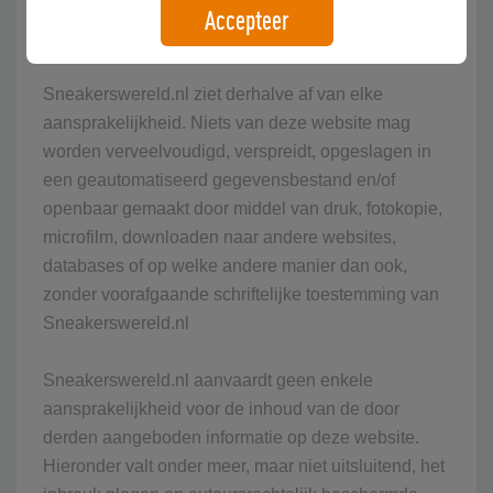
beschadigende consequenties, voortkomend uit het
Accepteer
gebruik van deze website.
Sneakerswereld.nl ziet derhalve af van elke
aansprakelijkheid. Niets van deze website mag
worden verveelvoudigd, verspreidt, opgeslagen in
een geautomatiseerd gegevensbestand en/of
openbaar gemaakt door middel van druk, fotokopie,
microfilm, downloaden naar andere websites,
databases of op welke andere manier dan ook,
zonder voorafgaande schriftelijke toestemming van
Sneakerswereld.nl
Sneakerswereld.nl aanvaardt geen enkele
aansprakelijkheid voor de inhoud van de door
derden aangeboden informatie op deze website.
Hieronder valt onder meer, maar niet uitsluitend, het