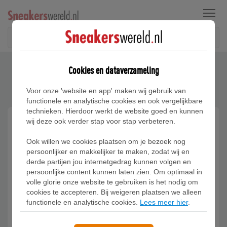
Menu
Home
Disclaimer
Cookies en dataverzameling
Disclaimer
Voor onze 'website en app' maken wij gebruik van
functionele en analytische cookies en ook vergelijkbare
technieken. Hierdoor werkt de website goed en kunnen
wij deze ook verder stap voor stap verbeteren.
De informatie op deze website is met de grootste
zorg samengesteld. Desondanks dit is het mogelijk
Ook willen we cookies plaatsen om je bezoek nog
persoonlijker en makkelijker te maken, zodat wij en
dat de informatie die hier is gepubliceerd onvolledig
derde partijen jou internetgedrag kunnen volgen en
of onjuist is of fouten bevat. Hoewel
persoonlijke content kunnen laten zien. Om optimaal in
Sneakerswereld.nl zijn best doet om alle informatie,
volle glorie onze website te gebruiken is het nodig om
diensten en producten zo goed en foutloos mogelijk
cookies te accepteren. Bij weigeren plaatsen we alleen
functionele en analytische cookies.
Lees meer hier
.
aan te bieden, kan zij niet verantwoordelijk gesteld
worden voor eventuele fouten, defects of andere