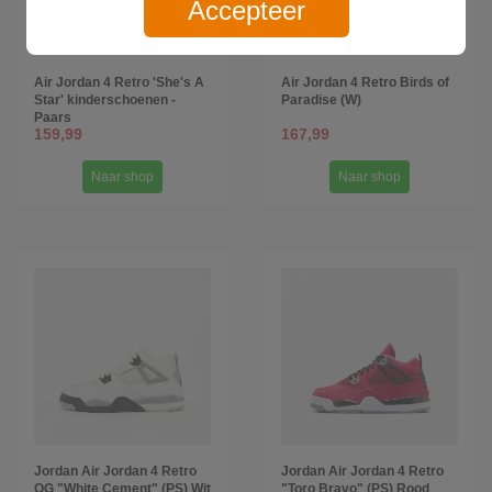
Accepteer
Air Jordan 4 Retro 'She's A
Air Jordan 4 Retro Birds of
Star' kinderschoenen -
Paradise (W)
Paars
159,99
167,99
Naar shop
Naar shop
Jordan Air Jordan 4 Retro
Jordan Air Jordan 4 Retro
OG "White Cement" (PS) Wit
"Toro Bravo" (PS) Rood