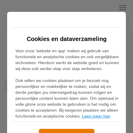
Menu
Home
Air Jordan 4 Sneakers
Cookies en dataverzameling
Voor onze 'website en app' maken wij gebruik van
Air Jordan 4 Sneakers
functionele en analytische cookies en ook vergelijkbare
technieken. Hierdoor werkt de website goed en kunnen
wij deze ook verder stap voor stap verbeteren.
Filter
1
Ook willen we cookies plaatsen om je bezoek nog
Air Jordan 4
Wis alles
persoonlijker en makkelijker te maken, zodat wij en
derde partijen jou internetgedrag kunnen volgen en
persoonlijke content kunnen laten zien. Om optimaal in
volle glorie onze website te gebruiken is het nodig om
cookies te accepteren. Bij weigeren plaatsen we alleen
functionele en analytische cookies.
Lees meer hier
.