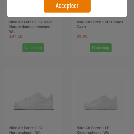
Accepteer
Nike Air Force 1 '07 Next
Nike Air Force 1 '07 Dames
Nature damesschoenen -
Zwart
Wit
107,10
89,95
Naar shop
Naar shop
Nike Air Force 1 '07
Nike Air Force 1 LE
Herenschoen - Wit
Kinderschoen - Wit