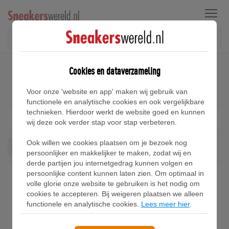
Menu
Home
Nike Air Force 1 Sneakers
Cookies en dataverzameling
Nike Air Force 1 Sneakers
Voor onze 'website en app' maken wij gebruik van
functionele en analytische cookies en ook vergelijkbare
technieken. Hierdoor werkt de website goed en kunnen
Filter
1
wij deze ook verder stap voor stap verbeteren.
Ook willen we cookies plaatsen om je bezoek nog
Air Force 1
Wis alles
persoonlijker en makkelijker te maken, zodat wij en
derde partijen jou internetgedrag kunnen volgen en
persoonlijke content kunnen laten zien. Om optimaal in
volle glorie onze website te gebruiken is het nodig om
cookies te accepteren. Bij weigeren plaatsen we alleen
functionele en analytische cookies.
Lees meer hier
.