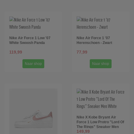
Nike Air Force 1 Low '07
Nike Air Force 1 '07
White Swoosh Panda
Herenschoen - Zwart
119,99
77,99
Naar shop
Naar shop
Nike X Kobe Bryant Air
Force 1 Low Protro "Lord Of
The Rings" Sneaker Men
149,99
White