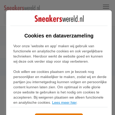
Menu
Cookies en dataverzameling
Voor onze 'website en app' maken wij gebruik van
Alles over de Nike Air Force 1
functionele en analytische cookies en ook vergelijkbare
technieken. Hierdoor werkt de website goed en kunnen
wij deze ook verder stap voor stap verbeteren.
Ook willen we cookies plaatsen om je bezoek nog
persoonlijker en makkelijker te maken, zodat wij en derde
Home
Blog
Alles over de Nike Air Force 1
partijen jou internetgedrag kunnen volgen en persoonlijke
content kunnen laten zien. Om optimaal in volle glorie
onze website te gebruiken is het nodig om cookies te
accepteren. Bij weigeren plaatsen we alleen functionele
Als het gaat om een echte onmisbare sneaker dan
en analytische cookies.
Lees meer hier
.
is de Nike Air Force 1 de echte klassieker. Lees hier
alles over de
Nike Air Force 1
.