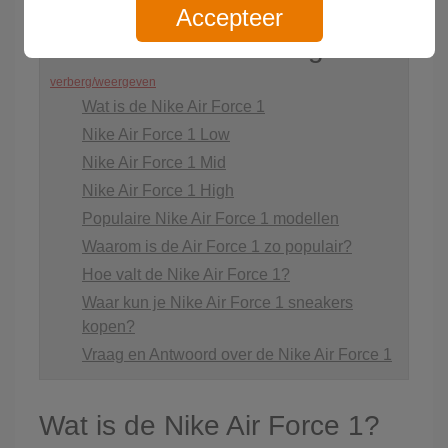
Accepteer
Inhoud van deze blog
verberg/weergeven
Wat is de Nike Air Force 1
Nike Air Force 1 Low
Nike Air Force 1 Mid
Nike Air Force 1 High
Populaire Nike Air Force 1 modellen
Waarom is de Air Force 1 zo populair?
Hoe valt de Nike Air Force 1?
Waar kun je Nike Air Force 1 sneakers
kopen?
Vraag en Antwoord over de Nike Air Force 1
Wat is de Nike Air Force 1?