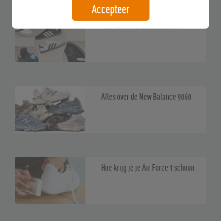
Accepteer
Hoe vallen adidas schoenen?
Alles over de New Balance 9060
Hoe krijg je je Air Force 1 schoon