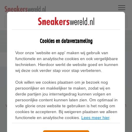
Menu
Cookies en dataverzameling
Voor onze 'website en app' maken wij gebruik van
Sneakers Blog
functionele en analytische cookies en ook vergelijkbare
technieken. Hierdoor werkt de website goed en kunnen
wij deze ook verder stap voor stap verbeteren.
Ook willen we cookies plaatsen om je bezoek nog
persoonlijker en makkelijker te maken, zodat wij en
derde partijen jou internetgedrag kunnen volgen en
Voor als je inspiratie nodig hebt of simpelweg meer wilt
persoonlijke content kunnen laten zien. Om optimaal in
weten over nieuwe sneaker releases, populaire producten
volle glorie onze website te gebruiken is het nodig om
cookies te accepteren. Bij weigeren plaatsen we alleen
en meer.
functionele en analytische cookies.
Lees meer hier
.
Meest bekeken