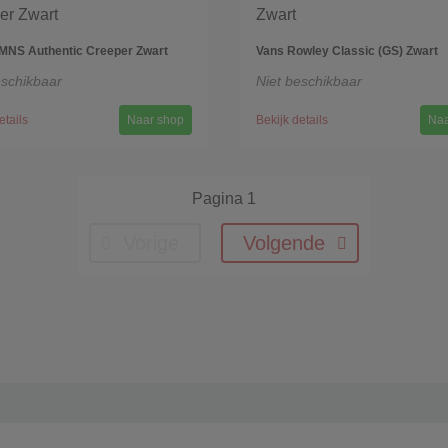
MNS Authentic Creeper Zwart
Vans Rowley Classic (GS) Zwart
eschikbaar
Niet beschikbaar
etails
Naar shop
Bekijk details
Naa
Pagina 1
Vorige
Volgende