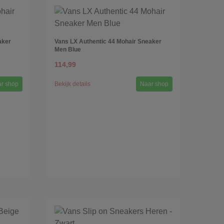
aker
Vans LX Authentic 44 Mohair Sneaker
Men Blue
114,99
r shop
Bekijk details
Naar shop