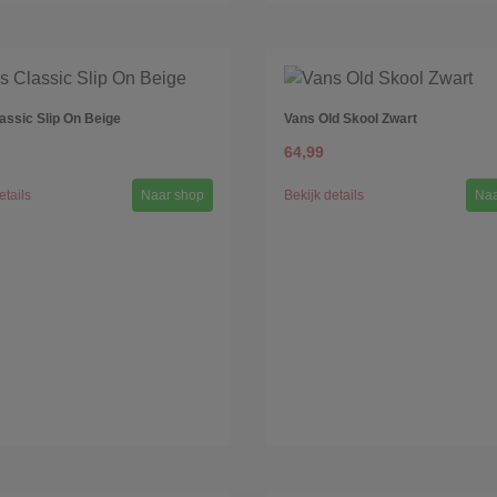
assic Slip On Beige
Vans Old Skool Zwart
64,99
etails
Naar shop
Bekijk details
Naa