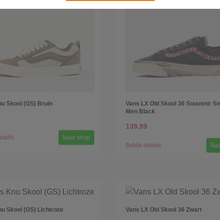
u Skool (GS) Bruin
Vans LX Old Skool 36 Souvenir S
Men Black
139,99
etails
Naar shop
Bekijk details
Naa
u Skool (GS) Lichtroze
Vans LX Old Skool 36 Zwart