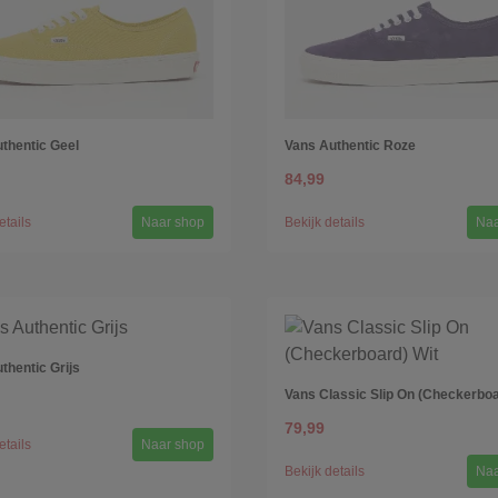
thentic Geel
Vans Authentic Roze
84,99
etails
Naar shop
Bekijk details
Naa
thentic Grijs
Vans Classic Slip On (Checkerboa
79,99
etails
Naar shop
Bekijk details
Naa