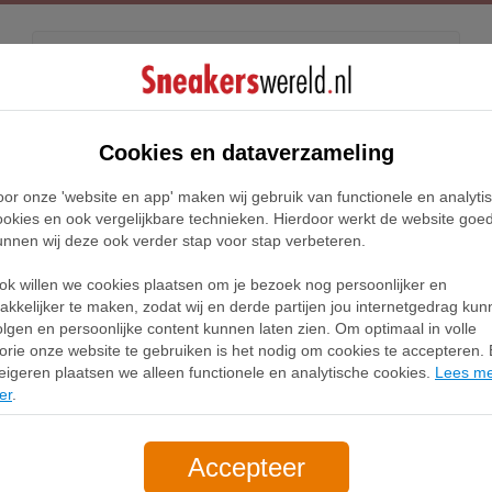
Kids
Releases
Blog
Cookies en dataverzameling
oor onze 'website en app' maken wij gebruik van functionele en analyti
Home
Vans Sneakers
ookies en ook vergelijkbare technieken. Hierdoor werkt de website goe
unnen wij deze ook verder stap voor stap verbeteren.
Vans Sneakers
ok willen we cookies plaatsen om je bezoek nog persoonlijker en
akkelijker te maken, zodat wij en derde partijen jou internetgedrag ku
olgen en persoonlijke content kunnen laten zien. Om optimaal in volle
Filter
1
lorie onze website te gebruiken is het nodig om cookies te accepteren. B
eigeren plaatsen we alleen functionele en analytische cookies.
Lees m
er
.
Accepteer