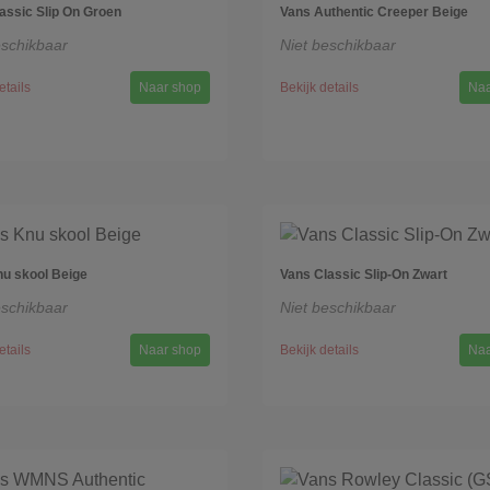
assic Slip On Groen
Vans Authentic Creeper Beige
eschikbaar
Niet beschikbaar
etails
Naar shop
Bekijk details
Naa
u skool Beige
Vans Classic Slip-On Zwart
eschikbaar
Niet beschikbaar
etails
Naar shop
Bekijk details
Naa