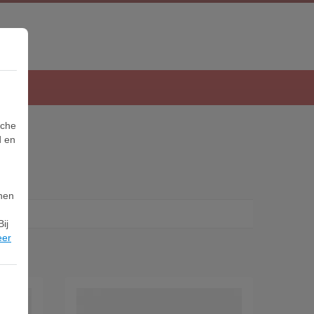
sche
d en
nnen
ij
eer