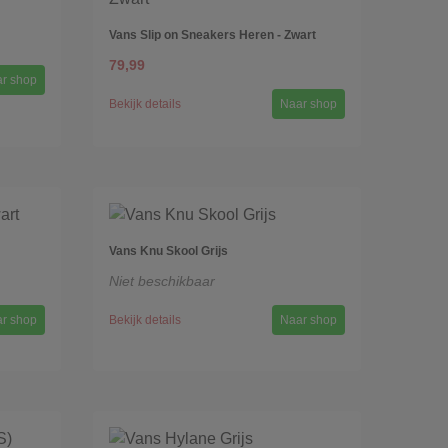
Vans Slip on Sneakers Heren - Zwart
79,99
r shop
Bekijk details
Naar shop
Vans Knu Skool Grijs
Niet beschikbaar
r shop
Bekijk details
Naar shop