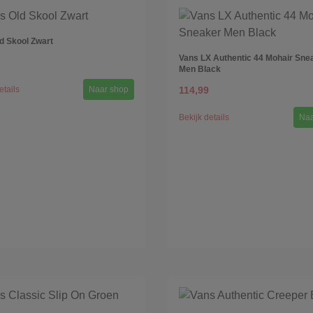
d Skool Zwart
Vans LX Authentic 44 Mohair Sne
Men Black
etails
Naar shop
114,99
Bekijk details
Naa