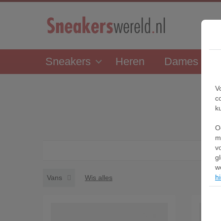
Sneakers
Heren
Dames
V
c
k
O
m
v
g
w
hi
Vans
Wis alles