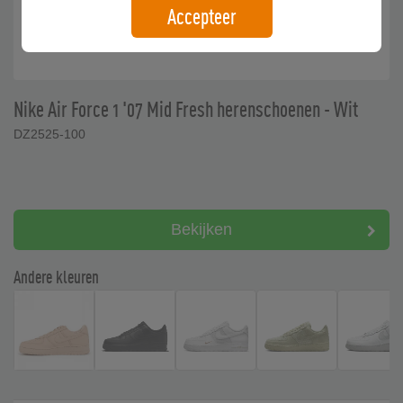
Accepteer
Nike Air Force 1 '07 Mid Fresh herenschoenen - Wit
DZ2525-100
Bekijken
Andere kleuren