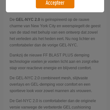
Accepteer
Verbeterde GEL-NYC 2.0
De
GEL-NYC 2.0
is geïnspireerd op de rauwe
charme van New York City en weerspiegelt de geest
van de stad met behulp van een ontwerp dat zowel
het verleden als het heden eert. Nu nog lichter en
comfortabeler dan de vorige GEL-NYC.
Dankzij de nieuwe FF BLAST PLUS demping
technologie voelen je voeten licht aan en zorgt elke
stap voor reactieve energie en blijvend comfort.
De GEL-NYC 2.0 combineert mesh, slijtvaste
overlays en GEL-demping voor comfort en een
sportieve look voor zowel mannen als vrouwen.
De Gel-NYC 2.0 is comfortabeler dan de originele
versie vanwege de verbeterde GEL cushioning