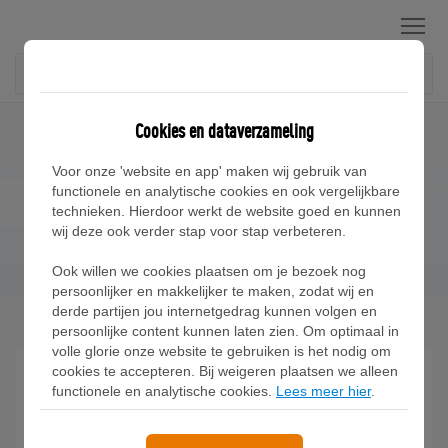
Menu
Cookies en dataverzameling
Voor onze 'website en app' maken wij gebruik van
functionele en analytische cookies en ook vergelijkbare
Asics GEL-NYC 2.0
technieken. Hierdoor werkt de website goed en kunnen
wij deze ook verder stap voor stap verbeteren.
Ook willen we cookies plaatsen om je bezoek nog
persoonlijker en makkelijker te maken, zodat wij en
derde partijen jou internetgedrag kunnen volgen en
Home
Blog
Asics GEL-NYC 2.0
persoonlijke content kunnen laten zien. Om optimaal in
volle glorie onze website te gebruiken is het nodig om
cookies te accepteren. Bij weigeren plaatsen we alleen
Asics heeft de GEL-NYC 2.0 zojuist gereleased.
functionele en analytische cookies.
Lees meer hier
.
Ontdek hier deze nieuwe upgrade sneaker.