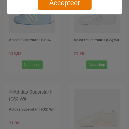
Accepteer
Adidas Superstar II Blauw
Adidas Superstar II (GS) Wit
139,99
71,99
Naar shop
Naar shop
Adidas Superstar II (GS) Wit
71,99