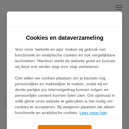
Menu
Home
Adidas Superstar
Cookies en dataverzameling
Voor onze 'website en app' maken wij gebruik van
Adidas Superstar
functionele en analytische cookies en ook vergelijkbare
technieken. Hierdoor werkt de website goed en kunnen
Shop de Adidas Superstar klassieker online. Een forever classic
wij deze ook verder stap voor stap verbeteren.
die niet meer weg te denken is.
Ook willen we cookies plaatsen om je bezoek nog
persoonlijker en makkelijker te maken, zodat wij en
Filter
1
derde partijen jou internetgedrag kunnen volgen en
persoonlijke content kunnen laten zien. Om optimaal in
Superstar
volle glorie onze website te gebruiken is het nodig om
Wis alles
cookies te accepteren. Bij weigeren plaatsen we alleen
functionele en analytische cookies.
Lees meer hier
.