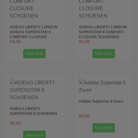
ADIDAS LIBERTY LONDON
ADIDAS LIBERTY LONDON
ADIDAS SUPERSTAR II
SUPERSTAR II COMFORT
COMFORT CLOSURE
CLOSURE SCHOENEN
74,99
54,90
SCHOENEN
Naar shop
Naar shop
Adidas Superstar II Zwart
ADIDAS LIBERTY
SUPERSTAR II SCHOENEN
80,00
99,99
Naar shop
Naar shop