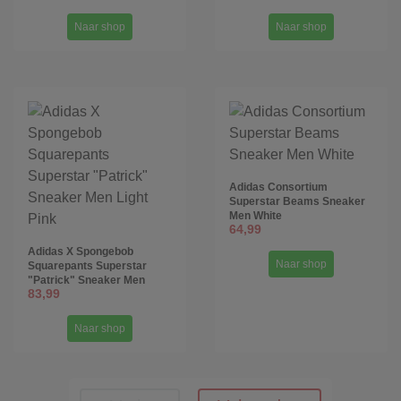
Naar shop
Naar shop
Adidas Consortium
Superstar Beams Sneaker
Men White
64,99
Adidas X Spongebob
Naar shop
Squarepants Superstar
"Patrick" Sneaker Men
83,99
Light Pink
Naar shop