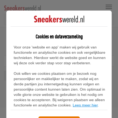
Menu
Home
Adidas Rotterdam 00 Sneakers
Cookies en dataverzameling
Adidas Rotterdam 00 Sneakers
Voor onze 'website en app' maken wij gebruik van
functionele en analytische cookies en ook vergelijkbare
technieken. Hierdoor werkt de website goed en kunnen
Filter
1
wij deze ook verder stap voor stap verbeteren.
Ook willen we cookies plaatsen om je bezoek nog
Rotterdam 00
Wis alles
persoonlijker en makkelijker te maken, zodat wij en
derde partijen jou internetgedrag kunnen volgen en
persoonlijke content kunnen laten zien. Om optimaal in
volle glorie onze website te gebruiken is het nodig om
cookies te accepteren. Bij weigeren plaatsen we alleen
functionele en analytische cookies.
Lees meer hier
.