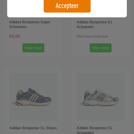
Accepteer
Adidas Response Super
Adidas Response CL
Schoenen
Schoenen
63,00
Niet beschikbaar
Naar shop
Naar shop
Adidas Response CL Shoes
Adidas Response CL
Schoenen