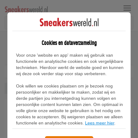
Menu
Home
Adidas Response Sneakers
Cookies en dataverzameling
Adidas Response Sneakers
Voor onze 'website en app' maken wij gebruik van
functionele en analytische cookies en ook vergelijkbare
technieken. Hierdoor werkt de website goed en kunnen
Filter
1
wij deze ook verder stap voor stap verbeteren.
Ook willen we cookies plaatsen om je bezoek nog
Response
Wis alles
persoonlijker en makkelijker te maken, zodat wij en
derde partijen jou internetgedrag kunnen volgen en
persoonlijke content kunnen laten zien. Om optimaal in
volle glorie onze website te gebruiken is het nodig om
cookies te accepteren. Bij weigeren plaatsen we alleen
functionele en analytische cookies.
Lees meer hier
.