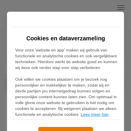
Menu
Home
Adidas Rasant Sneakers
Cookies en dataverzameling
Voor onze 'website en app' maken wij gebruik van
Adidas Rasant Sneakers
functionele en analytische cookies en ook vergelijkbare
technieken. Hierdoor werkt de website goed en kunnen
wij deze ook verder stap voor stap verbeteren.
Filter
1
Ook willen we cookies plaatsen om je bezoek nog
Rasant
Wis alles
persoonlijker en makkelijker te maken, zodat wij en
derde partijen jou internetgedrag kunnen volgen en
persoonlijke content kunnen laten zien. Om optimaal in
volle glorie onze website te gebruiken is het nodig om
cookies te accepteren. Bij weigeren plaatsen we alleen
functionele en analytische cookies.
Lees meer hier
.