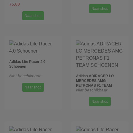
75,00
Naar shop
Naar shop
Adidas Lite Racer 4.0
Schoenen
Niet beschikbaar
Adidas ADIRACER LO
MERCEDES AMG
PETRONAS F1 TEAM
Naar shop
Niet beschikbaar
SCHOENEN
Naar shop