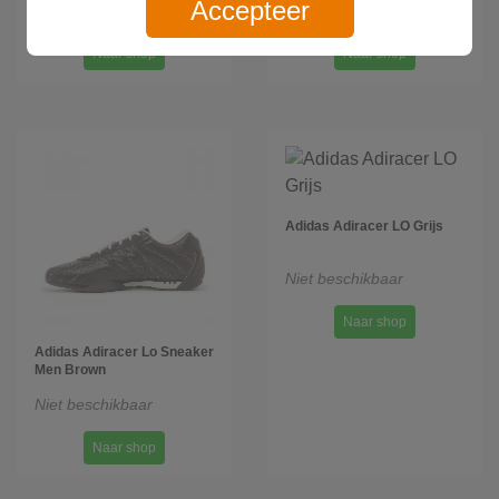
Accepteer
Niet beschikbaar
Niet beschikbaar
Naar shop
Naar shop
Adidas Adiracer LO Grijs
Niet beschikbaar
Naar shop
Adidas Adiracer Lo Sneaker
Men Brown
Niet beschikbaar
Naar shop