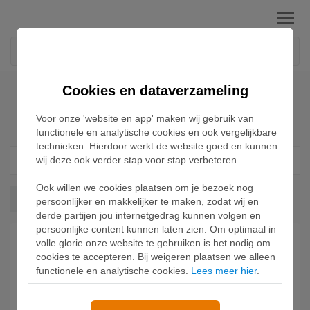
Menu
Home
Adidas Racer Sneakers
Cookies en dataverzameling
Voor onze 'website en app' maken wij gebruik van
Adidas Racer Sneakers
functionele en analytische cookies en ook vergelijkbare
technieken. Hierdoor werkt de website goed en kunnen
wij deze ook verder stap voor stap verbeteren.
Filter
1
Ook willen we cookies plaatsen om je bezoek nog
Racer
Wis alles
persoonlijker en makkelijker te maken, zodat wij en
derde partijen jou internetgedrag kunnen volgen en
persoonlijke content kunnen laten zien. Om optimaal in
volle glorie onze website te gebruiken is het nodig om
cookies te accepteren. Bij weigeren plaatsen we alleen
functionele en analytische cookies.
Lees meer hier
.
Adidas Adiracer Lo Sneaker
Adidas Adiracer Lo Zwart
Wit