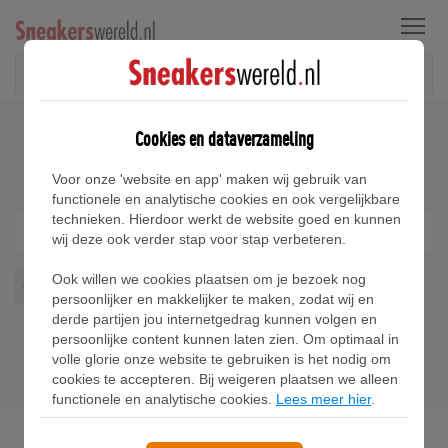
Menu
Home
Adidas Questar Sneakers
Cookies en dataverzameling
Adidas Questar Sneakers
Voor onze 'website en app' maken wij gebruik van
functionele en analytische cookies en ook vergelijkbare
technieken. Hierdoor werkt de website goed en kunnen
Filter
1
wij deze ook verder stap voor stap verbeteren.
Ook willen we cookies plaatsen om je bezoek nog
Questar
Wis alles
persoonlijker en makkelijker te maken, zodat wij en
derde partijen jou internetgedrag kunnen volgen en
persoonlijke content kunnen laten zien. Om optimaal in
volle glorie onze website te gebruiken is het nodig om
cookies te accepteren. Bij weigeren plaatsen we alleen
functionele en analytische cookies.
Lees meer hier
.