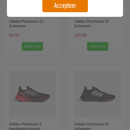
Accepteer
Adidas Pureboost 22
Adidas Pureboost 22
Schoenen
Schoenen
84,50
110,50
Naar shop
Naar shop
Adidas Pureboost 5
Adidas Pureboost 22
Hardloopschoenen
Schoenen