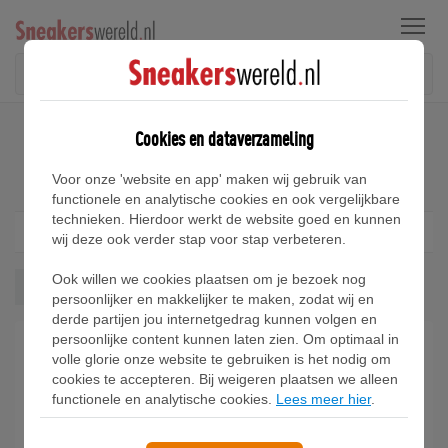
Menu
Home
Adidas PureBoost Sneakers
Cookies en dataverzameling
Adidas PureBoost Sneakers
Voor onze 'website en app' maken wij gebruik van
functionele en analytische cookies en ook vergelijkbare
technieken. Hierdoor werkt de website goed en kunnen
Filter
1
wij deze ook verder stap voor stap verbeteren.
Ook willen we cookies plaatsen om je bezoek nog
Pureboost
Wis alles
persoonlijker en makkelijker te maken, zodat wij en
derde partijen jou internetgedrag kunnen volgen en
persoonlijke content kunnen laten zien. Om optimaal in
volle glorie onze website te gebruiken is het nodig om
cookies te accepteren. Bij weigeren plaatsen we alleen
functionele en analytische cookies.
Lees meer hier
.