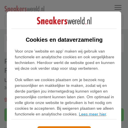
Menu
Cookies en dataverzameling
Voor onze 'website en app' maken wij gebruik van
functionele en analytische cookies en ook vergelijkbare
PUMA x ASTON MARTIN ARAMCO
technieken. Hierdoor werkt de website goed en kunnen
wij deze ook verder stap voor stap verbeteren.
F1Â® TEAM California Match lage
uniseks sneakers, Groen/Zwart
Ook willen we cookies plaatsen om je bezoek nog
persoonlijker en makkelijker te maken, zodat wij en
309134-03
derde partijen jou internetgedrag kunnen volgen en
persoonlijke content kunnen laten zien. Om optimaal in
99,95
gratis verzending
volle glorie onze website te gebruiken is het nodig om
cookies te accepteren. Bij weigeren plaatsen we alleen
functionele en analytische cookies.
Lees meer hier
.
Bekijk bij Puma