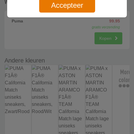
Waar te koop (1)
Accepteer
Puma
99.95
gratis verzending
Kopen
Andere kleuren