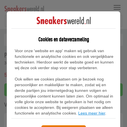
Menu
Cookies en dataverzameling
Voor onze 'website en app' maken wij gebruik van
PUMA CA Pro Mid sneakers voor Heren, Zwart/Wit
functionele en analytische cookies en ook vergelijkbare
technieken. Hierdoor werkt de website goed en kunnen
386759-02
wij deze ook verder stap voor stap verbeteren.
50,95
gratis verzending
Ook willen we cookies plaatsen om je bezoek nog
persoonlijker en makkelijker te maken, zodat wij en
Bekijk bij Puma
derde partijen jou internetgedrag kunnen volgen en
persoonlijke content kunnen laten zien. Om optimaal in
volle glorie onze website te gebruiken is het nodig om
Waar te koop (1)
cookies te accepteren. Bij weigeren plaatsen we alleen
functionele en analytische cookies.
Lees meer hier
.
Puma
50.95