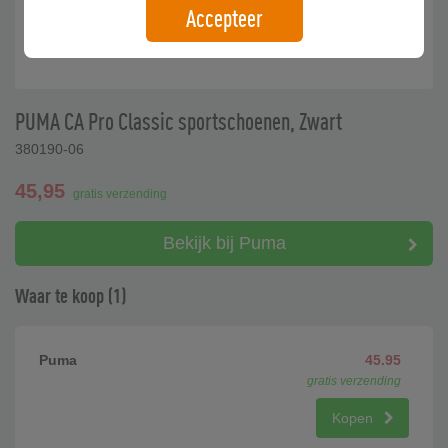
Accepteer
PUMA CA Pro Classic sportschoenen, Zwart
380190-06
45,95
gratis verzending
Bekijk bij Puma
Waar te koop (1)
Puma
45.95
gratis verzending
Kopen