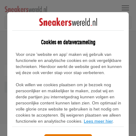
Menu
Home
Adidas POD S3.1 Sneakers
Cookies en dataverzameling
Adidas POD S3.1 Sneakers
Voor onze 'website en app' maken wij gebruik van
functionele en analytische cookies en ook vergelijkbare
technieken. Hierdoor werkt de website goed en kunnen
Filter
1
wij deze ook verder stap voor stap verbeteren.
Ook willen we cookies plaatsen om je bezoek nog
Pod S31
Wis alles
persoonlijker en makkelijker te maken, zodat wij en
derde partijen jou internetgedrag kunnen volgen en
persoonlijke content kunnen laten zien. Om optimaal in
volle glorie onze website te gebruiken is het nodig om
cookies te accepteren. Bij weigeren plaatsen we alleen
functionele en analytische cookies.
Lees meer hier
.