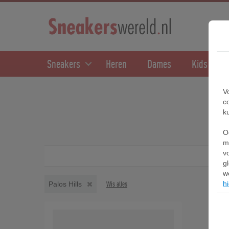
Sneakers
Heren
Dames
Kids
V
c
k
O
m
v
g
w
hi
Palos Hills
Wis alles