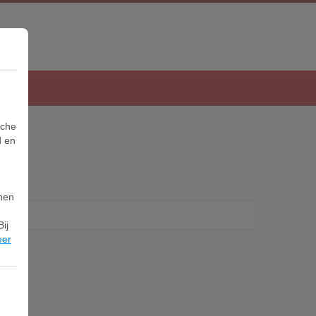
sche
d en
nnen
ij
eer