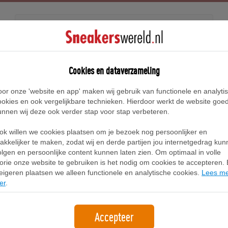
Releases
Blog
Cookies en dataverzameling
oor onze 'website en app' maken wij gebruik van functionele en analyti
Home
Adidas Palos Hills Sneakers
ookies en ook vergelijkbare technieken. Hierdoor werkt de website goe
unnen wij deze ook verder stap voor stap verbeteren.
Adidas Palos Hills Sneakers
ok willen we cookies plaatsen om je bezoek nog persoonlijker en
akkelijker te maken, zodat wij en derde partijen jou internetgedrag ku
olgen en persoonlijke content kunnen laten zien. Om optimaal in volle
Filter
1
lorie onze website te gebruiken is het nodig om cookies te accepteren. B
eigeren plaatsen we alleen functionele en analytische cookies.
Lees m
er
.
Accepteer