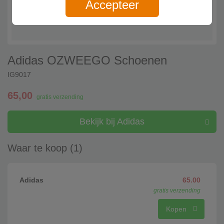
Accepteer
Adidas OZWEEGO Schoenen
IG9017
65,00
gratis verzending
Bekijk bij Adidas
Waar te koop (1)
Adidas
65.00
gratis verzending
Kopen