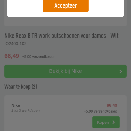
Accepteer
Nike Reax 8 TR work-outschoenen voor dames - Wit
IO2400-102
66,49
+5.00 verzendkosten
Bekijk bij Nike
Waar te koop (2)
Nike
66.49
1 tot 3 werkdagen
+5.00 verzendkosten
Kopen