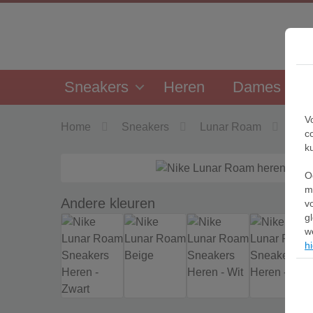
Sneakers
Heren
Dames
V
Home
Sneakers
Lunar Roam
Nik
c
k
O
m
Andere kleuren
v
g
w
hi