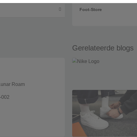
Foot-Store
Gerelateerde blogs
Lunar Roam
-002