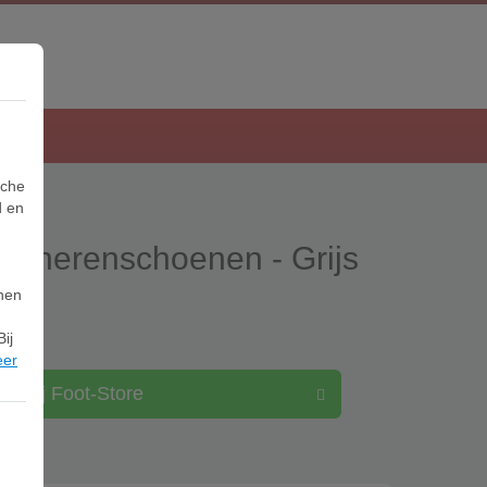
sche
d en
m herenschoenen - Grijs
nnen
ij
eer
ijk bij Foot-Store