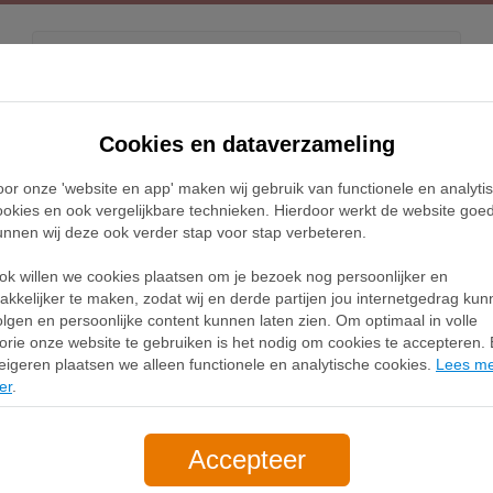
Kids
Releases
Blog
Cookies en dataverzameling
oor onze 'website en app' maken wij gebruik van functionele en analyti
e Lunar Roam herenschoenen - Grijs
ookies en ook vergelijkbare technieken. Hierdoor werkt de website goe
unnen wij deze ook verder stap voor stap verbeteren.
Nike Lunar Roa
ok willen we cookies plaatsen om je bezoek nog persoonlijker en
DV2440-002
akkelijker te maken, zodat wij en derde partijen jou internetgedrag ku
olgen en persoonlijke content kunnen laten zien. Om optimaal in volle
150,00
lorie onze website te gebruiken is het nodig om cookies te accepteren. B
gratis verzending
eigeren plaatsen we alleen functionele en analytische cookies.
Lees m
er
.
Bek
Accepteer
Waar te koop (1)