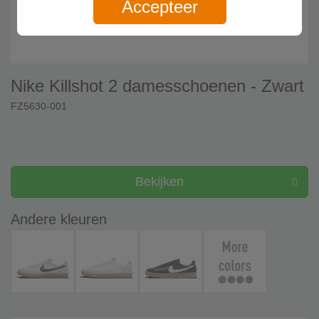
Accepteer
Nike Killshot 2 damesschoenen - Zwart
FZ5630-001
Bekijken
Andere kleuren