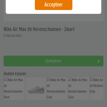
Accepteer
Nike Air Max 90 Herenschoenen - Zwart
FJ4218-001
Bekijken
Andere kleuren