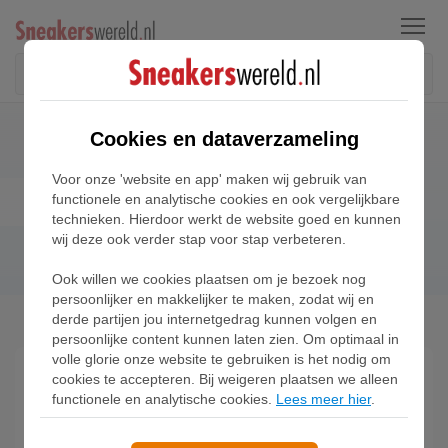
Menu
Cookies en dataverzameling
Voor onze 'website en app' maken wij gebruik van
Nike Air Max Day
functionele en analytische cookies en ook vergelijkbare
technieken. Hierdoor werkt de website goed en kunnen
wij deze ook verder stap voor stap verbeteren.
Ook willen we cookies plaatsen om je bezoek nog
persoonlijker en makkelijker te maken, zodat wij en
Home
Blog
Nike Air Max Day
derde partijen jou internetgedrag kunnen volgen en
persoonlijke content kunnen laten zien. Om optimaal in
volle glorie onze website te gebruiken is het nodig om
cookies te accepteren. Bij weigeren plaatsen we alleen
Kom hier achter wat 'Nike Air Max Day' precies
functionele en analytische cookies.
Lees meer hier
.
inhoudt en ontdek deze hype.