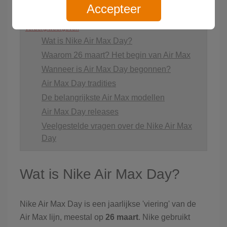
Accepteer
Inhoud van deze blog
verberg/weergeven
Wat is Nike Air Max Day?
Waarom 26 maart? Het begin van Air Max
Wanneer is Air Max Day begonnen?
Air Max Day tradities
De belangrijkste Air Max modellen
Air Max Day releases
Veelgestelde vragen over de Nike Air Max
Day
Wat is Nike Air Max Day?
Nike Air Max Day is een jaarlijkse 'viering' van de
Air Max lijn, meestal op
26 maart
. Nike gebruikt