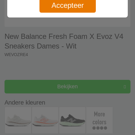
Accepteer
New Balance Fresh Foam X Evoz V4
Sneakers Dames - Wit
WEVOZRE4
Bekijken
Andere kleuren