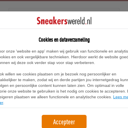
Releases
Blog
Cookies en dataverzameling
oor onze 'website en app' maken wij gebruik van functionele en analyti
Home
Adidas Los Angeles Sneakers
ookies en ook vergelijkbare technieken. Hierdoor werkt de website goe
unnen wij deze ook verder stap voor stap verbeteren.
Adidas Los Angeles Sneakers
ok willen we cookies plaatsen om je bezoek nog persoonlijker en
akkelijker te maken, zodat wij en derde partijen jou internetgedrag ku
olgen en persoonlijke content kunnen laten zien. Om optimaal in volle
Filter
1
lorie onze website te gebruiken is het nodig om cookies te accepteren. B
eigeren plaatsen we alleen functionele en analytische cookies.
Lees m
er
.
Accepteer