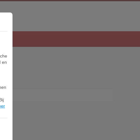
sche
d en
nnen
ij
eer