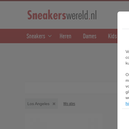
Sneakers
Heren
Dames
Kids
V
c
k
O
m
v
g
w
hi
Los Angeles
Wis alles