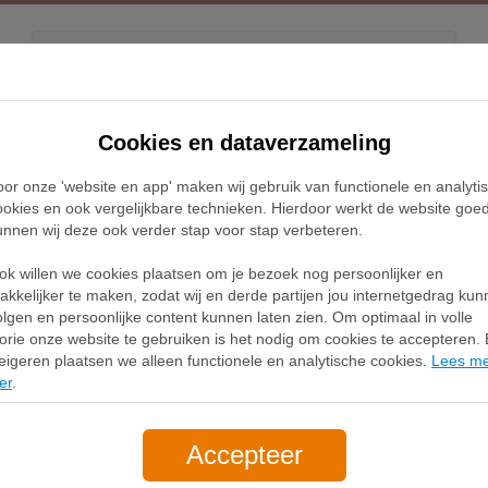
Kids
Releases
Blog
Cookies en dataverzameling
oor onze 'website en app' maken wij gebruik van functionele en analyti
Home
Adidas Kamanda Sneakers
ookies en ook vergelijkbare technieken. Hierdoor werkt de website goe
unnen wij deze ook verder stap voor stap verbeteren.
idas Kamanda Sneak
ok willen we cookies plaatsen om je bezoek nog persoonlijker en
akkelijker te maken, zodat wij en derde partijen jou internetgedrag ku
olgen en persoonlijke content kunnen laten zien. Om optimaal in volle
Filter
1
lorie onze website te gebruiken is het nodig om cookies te accepteren. B
eigeren plaatsen we alleen functionele en analytische cookies.
Lees m
er
.
Accepteer