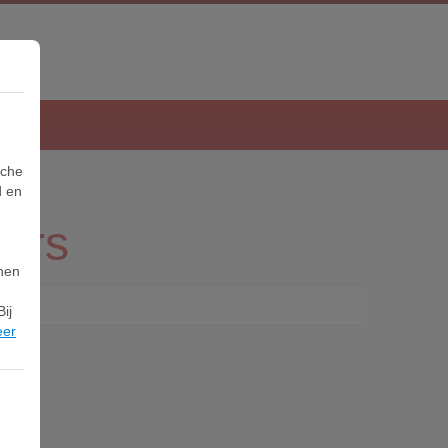
sche
d en
ers
nnen
ij
eer