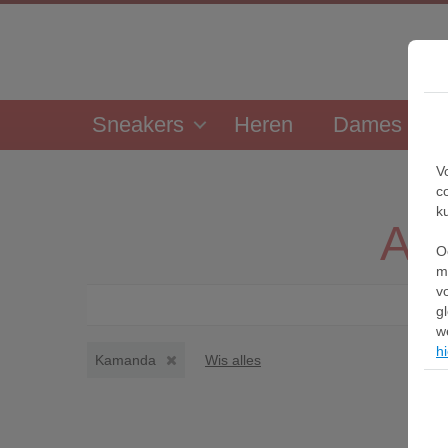
Sneakers
Heren
Dames
V
c
k
Ad
O
m
v
g
w
hi
Kamanda
Wis alles