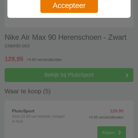
Accepteer
Nike Air Max 90 Herenschoen - Zwart
CN8490-003
129,95
+5.95 verzendkosten
Bekijk bij PlutoSport
Waar te koop (5)
PlutoSport
129.95
Voor 22.00 uur besteld, morgen
+5.95 verzendkosten
in huis
Kopen