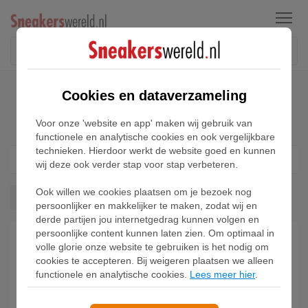
Menu
Home
Adidas Handball Top Sneakers
Cookies en dataverzameling
Adidas Handball Top Sneakers
Voor onze 'website en app' maken wij gebruik van
functionele en analytische cookies en ook vergelijkbare
technieken. Hierdoor werkt de website goed en kunnen
Filter
1
wij deze ook verder stap voor stap verbeteren.
Ook willen we cookies plaatsen om je bezoek nog
Handball Top
Wis alles
persoonlijker en makkelijker te maken, zodat wij en
derde partijen jou internetgedrag kunnen volgen en
persoonlijke content kunnen laten zien. Om optimaal in
volle glorie onze website te gebruiken is het nodig om
cookies te accepteren. Bij weigeren plaatsen we alleen
functionele en analytische cookies.
Lees meer hier
.