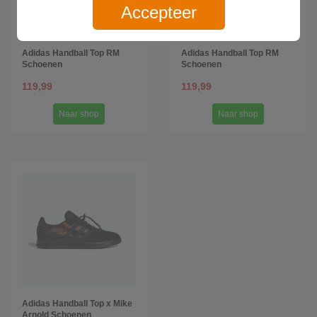
Accepteer
Adidas Handball Top RM
Adidas Handball Top RM
Schoenen
Schoenen
119,99
119,99
Naar shop
Naar shop
Adidas Handball Top x Mike
Arnold Schoenen