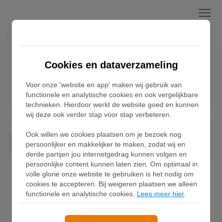
Menu
Home
Adidas Forum Sneakers
Cookies en dataverzameling
Voor onze 'website en app' maken wij gebruik van
Adidas Forum Sneakers
functionele en analytische cookies en ook vergelijkbare
technieken. Hierdoor werkt de website goed en kunnen
wij deze ook verder stap voor stap verbeteren.
Filter
1
Ook willen we cookies plaatsen om je bezoek nog
Forum
Wis alles
persoonlijker en makkelijker te maken, zodat wij en
derde partijen jou internetgedrag kunnen volgen en
persoonlijke content kunnen laten zien. Om optimaal in
volle glorie onze website te gebruiken is het nodig om
cookies te accepteren. Bij weigeren plaatsen we alleen
functionele en analytische cookies.
Lees meer hier
.
Adidas Forum Mid
Schoenen