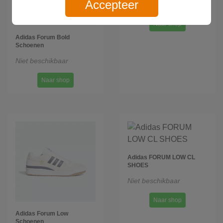
Accepteer
Niet beschikbaar
Naar shop
Adidas Forum Bold
Schoenen
Niet beschikbaar
Naar shop
Adidas FORUM LOW CL
SHOES
Niet beschikbaar
Naar shop
Adidas Forum Low
Schoenen