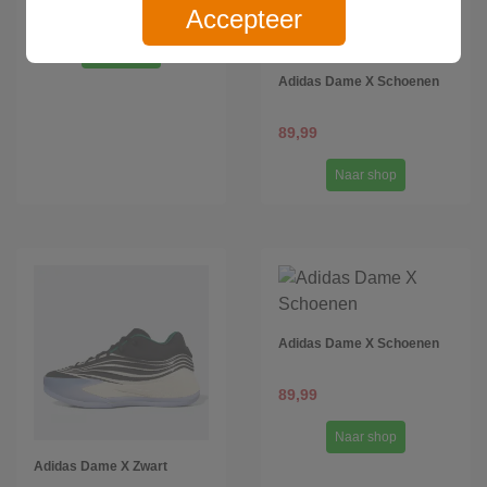
67,50
Accepteer
Naar shop
Adidas Dame X Schoenen
89,99
Naar shop
Adidas Dame X Schoenen
89,99
Naar shop
Adidas Dame X Zwart