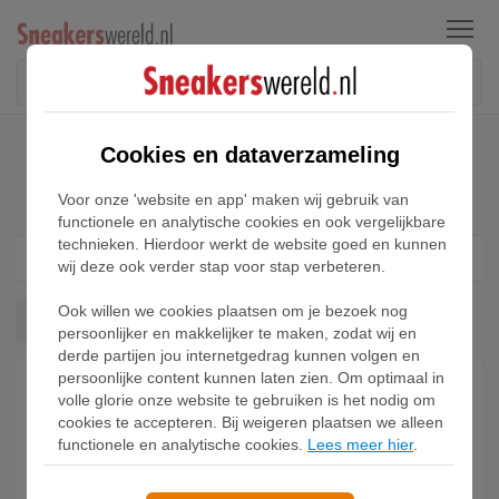
Menu
Home
Adidas Dame Sneakers
Cookies en dataverzameling
Adidas Dame Sneakers
Voor onze 'website en app' maken wij gebruik van
functionele en analytische cookies en ook vergelijkbare
technieken. Hierdoor werkt de website goed en kunnen
Filter
1
wij deze ook verder stap voor stap verbeteren.
Ook willen we cookies plaatsen om je bezoek nog
Dame
Wis alles
persoonlijker en makkelijker te maken, zodat wij en
derde partijen jou internetgedrag kunnen volgen en
persoonlijke content kunnen laten zien. Om optimaal in
volle glorie onze website te gebruiken is het nodig om
cookies te accepteren. Bij weigeren plaatsen we alleen
functionele en analytische cookies.
Lees meer hier
.
Adidas Dame X Schoenen