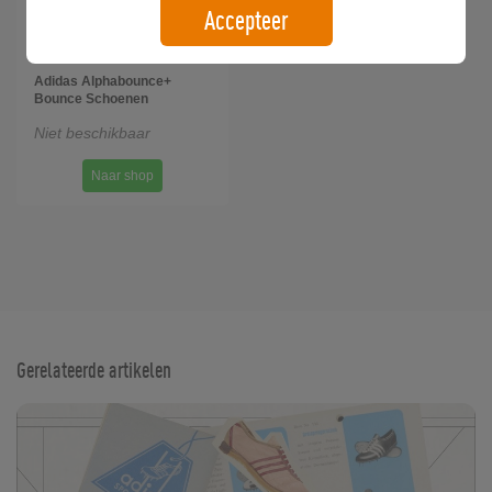
Accepteer
Adidas Alphabounce+
Bounce Schoenen
Niet beschikbaar
Naar shop
Gerelateerde artikelen