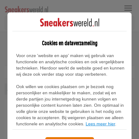
Menu
Home
Adidas Alphabounce Sneakers
Cookies en dataverzameling
Adidas Alphabounce Sneakers
Voor onze 'website en app' maken wij gebruik van
functionele en analytische cookies en ook vergelijkbare
technieken. Hierdoor werkt de website goed en kunnen
Filter
1
wij deze ook verder stap voor stap verbeteren.
Ook willen we cookies plaatsen om je bezoek nog
Alphabounce
Wis alles
persoonlijker en makkelijker te maken, zodat wij en
derde partijen jou internetgedrag kunnen volgen en
persoonlijke content kunnen laten zien. Om optimaal in
volle glorie onze website te gebruiken is het nodig om
cookies te accepteren. Bij weigeren plaatsen we alleen
functionele en analytische cookies.
Lees meer hier
.