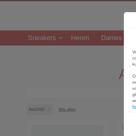
Sneakers
Heren
Dames
V
c
k
Ad
O
m
v
g
w
hi
Adi2000
Wis alles