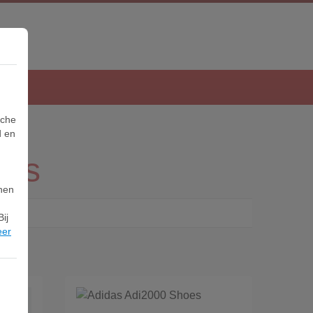
sche
d en
ers
nnen
ij
eer