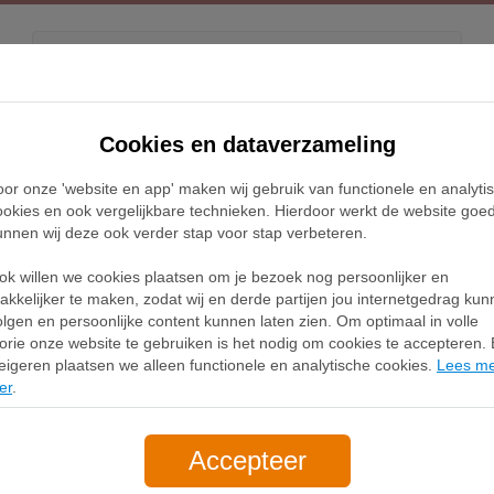
Kids
Releases
Blog
Cookies en dataverzameling
oor onze 'website en app' maken wij gebruik van functionele en analyti
Home
Adidas ADI2000 Sneakers
ookies en ook vergelijkbare technieken. Hierdoor werkt de website goe
unnen wij deze ook verder stap voor stap verbeteren.
idas ADI2000 Sneak
ok willen we cookies plaatsen om je bezoek nog persoonlijker en
akkelijker te maken, zodat wij en derde partijen jou internetgedrag ku
olgen en persoonlijke content kunnen laten zien. Om optimaal in volle
Filter
1
lorie onze website te gebruiken is het nodig om cookies te accepteren. B
eigeren plaatsen we alleen functionele en analytische cookies.
Lees m
er
.
Accepteer