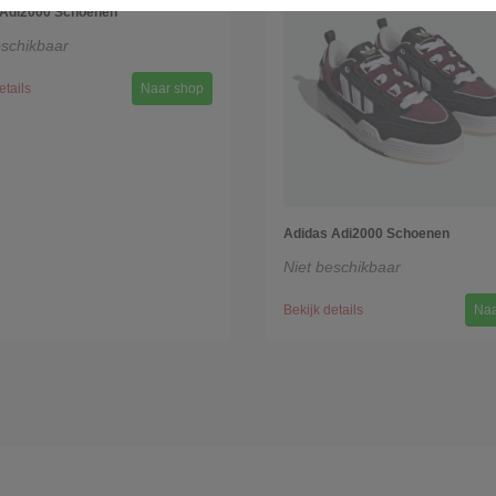
 Adi2000 Schoenen
eschikbaar
etails
Naar shop
Adidas Adi2000 Schoenen
Niet beschikbaar
Bekijk details
Naa