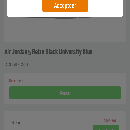
Accepteer
Air Jordan 5 Retro Black University Blue
DD0587-008
Released
Kopen
209.99
Nike