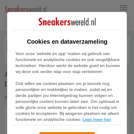
Menu
Cookies en dataverzameling
MAY
16
Voor onze 'website en app' maken wij gebruik van
functionele en analytische cookies en ook vergelijkbare
technieken. Hierdoor werkt de website goed en kunnen
wij deze ook verder stap voor stap verbeteren.
Air Jordan 3 Retro OG World's Best
Dad
Ook willen we cookies plaatsen om je bezoek nog
persoonlijker en makkelijker te maken, zodat wij en
derde partijen jou internetgedrag kunnen volgen en
IF4396-103
persoonlijke content kunnen laten zien. Om optimaal in
volle glorie onze website te gebruiken is het nodig om
cookies te accepteren. Bij weigeren plaatsen we alleen
Released
functionele en analytische cookies.
Lees meer hier
.
Kopen