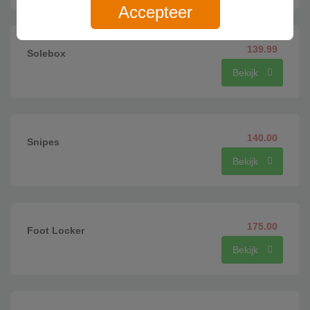
Accepteer
139.99
Solebox
Bekijk
140.00
Snipes
Bekijk
175.00
Foot Locker
Bekijk