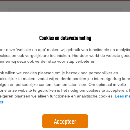
Releases
Blog
Cookies en dataverzameling
oor onze 'website en app' maken wij gebruik van functionele en analyti
ookies en ook vergelijkbare technieken. Hierdoor werkt de website goe
unnen wij deze ook verder stap voor stap verbeteren.
Air Jordan 3 Retro Bra
ok willen we cookies plaatsen om je bezoek nog persoonlijker en
akkelijker te maken, zodat wij en derde partijen jou internetgedrag ku
IV4871-400
olgen en persoonlijke content kunnen laten zien. Om optimaal in volle
lorie onze website te gebruiken is het nodig om cookies te accepteren. B
eigeren plaatsen we alleen functionele en analytische cookies.
Lees m
Released
er
.
Accepteer