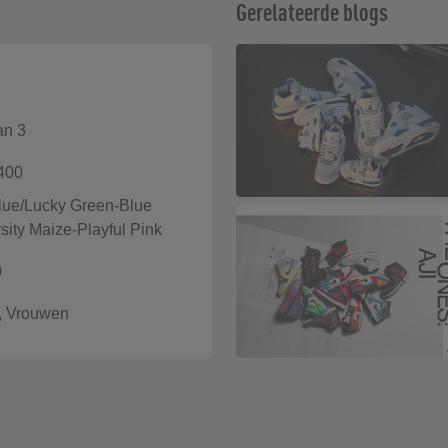
Gerelateerde blogs
an 3
400
lue/Lucky Green-Blue
sity Maize-Playful Pink
0
, Vrouwen