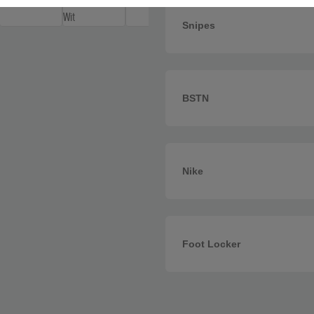
Snipes
BSTN
Nike
Foot Locker