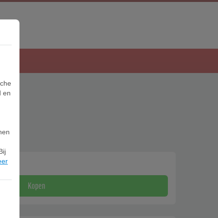
sche
d en
zil
nnen
ij
eer
Kopen