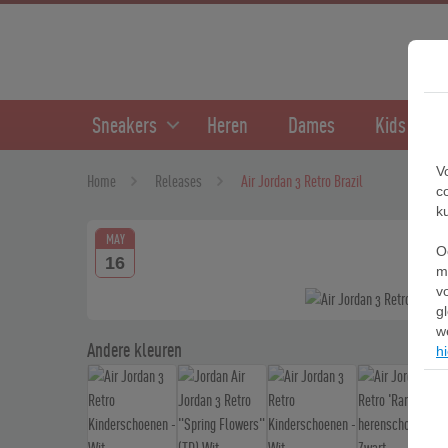
Sneakers
Heren
Dames
Kids
V
Home
Releases
Air Jordan 3 Retro Brazil
c
k
MAY
O
16
m
v
g
w
Andere kleuren
hi