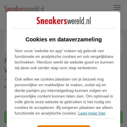
Menu
Cookies en dataverzameling
Voor onze 'website en app' maken wij gebruik van
functionele en analytische cookies en ook vergelijkbare
Nike Sportswear Tech Fleece
technieken. Hierdoor werkt de website goed en kunnen
wij deze ook verder stap voor stap verbeteren.
Windrunner Hoodie met rits voor heren
- Groen
Ook willen we cookies plaatsen om je bezoek nog
persoonlijker en makkelijker te maken, zodat wij en
FB7921-020
derde partijen jou internetgedrag kunnen volgen en
persoonlijke content kunnen laten zien. Om optimaal in
volle glorie onze website te gebruiken is het nodig om
cookies te accepteren. Bij weigeren plaatsen we alleen
functionele en analytische cookies.
Lees meer hier
.
Bekijken