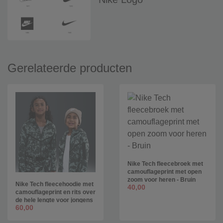
Gerelateerde producten
Nike Tech fleecebroek met
camouflageprint met open
zoom voor heren - Bruin
Nike Tech fleecehoodie met
40,00
camouflageprint en rits over
de hele lengte voor jongens
60,00
- Groen