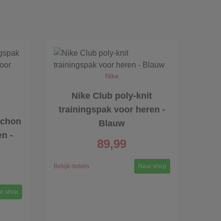
Nike
Nike Club poly-knit
trainingspak voor heren -
uchon
Blauw
en -
89,99
Bekijk details
Naar shop
r shop