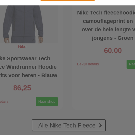
Nike
Nike Tech fleecehoodi
camouflageprint en r
over de hele lengte 
jongens - Groen
Nike
60,00
ke Sportswear Tech
Bekijk details
Naa
ce Windrunner Hoodie
rits voor heren - Blauw
86,25
etails
Naar shop
Alle Nike Tech Fleece