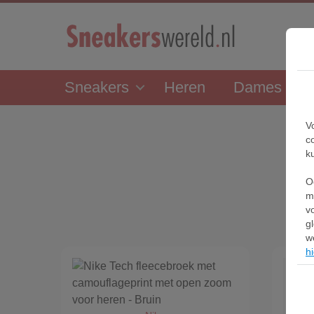
Sneakers
Heren
Dames
V
c
k
O
m
v
g
w
hi