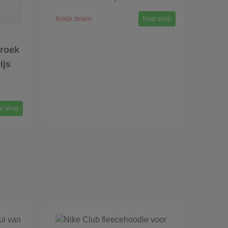
Bekijk details
Naar shop
broek
ijs
r shop