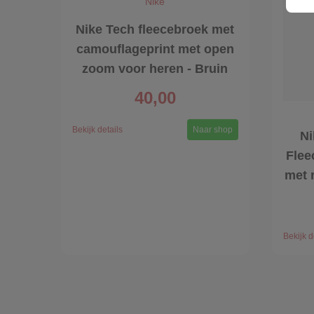
Nike
Nike Tech fleecebroek met
camouflageprint met open
zoom voor heren - Bruin
40,00
Bekijk details
Naar shop
Ni
Flee
met 
Bekijk d