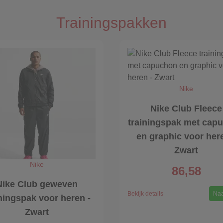
Trainingspakken
Nike
Nike Club Fleece
trainingspak met cap
en graphic voor her
Zwart
Nike
86,58
Nike Club geweven
Bekijk details
Naa
iningspak voor heren -
Zwart