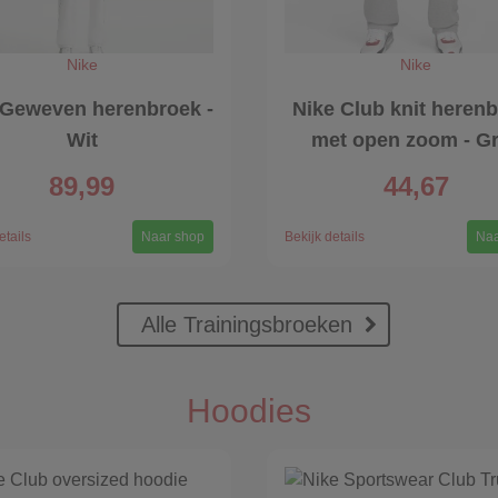
Nike
Nike
 Geweven herenbroek -
Nike Club knit heren
Wit
met open zoom - Gr
89,99
44,67
etails
Naar shop
Bekijk details
Naa
Alle Trainingsbroeken
Hoodies