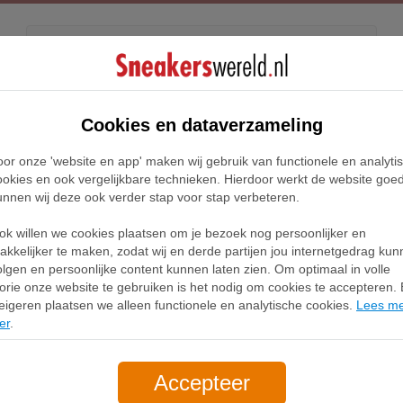
Kids
Releases
Blog
Cookies en dataverzameling
oor onze 'website en app' maken wij gebruik van functionele en analyti
Home
Kleding
ookies en ook vergelijkbare technieken. Hierdoor werkt de website goe
unnen wij deze ook verder stap voor stap verbeteren.
Kleding
ok willen we cookies plaatsen om je bezoek nog persoonlijker en
akkelijker te maken, zodat wij en derde partijen jou internetgedrag ku
olgen en persoonlijke content kunnen laten zien. Om optimaal in volle
Nike Tech Fleece
lorie onze website te gebruiken is het nodig om cookies te accepteren. B
eigeren plaatsen we alleen functionele en analytische cookies.
Lees m
er
.
Accepteer