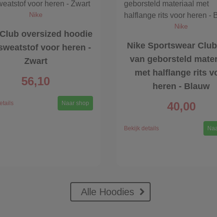
Nike
Nike
 Club oversized hoodie
Nike Sportswear Club
sweatstof voor heren -
van geborsteld mater
Zwart
met halflange rits v
56,10
heren - Blauw
etails
Naar shop
40,00
Bekijk details
Naa
Alle Hoodies