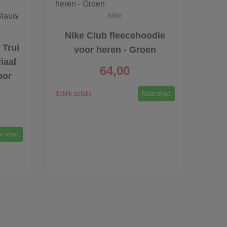
Nike
Nike Club fleecehoodie
 Trui
voor heren - Groen
iaal
64,00
oor
Bekijk details
Naar shop
r shop