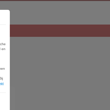
sche
d en
nnen
ij
eer