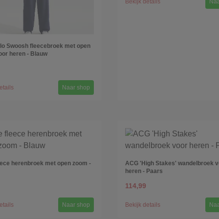
Bekijk details
Naa
lo Swoosh fleecebroek met open
or heren - Blauw
etails
Naar shop
eece herenbroek met open zoom -
ACG 'High Stakes' wandelbroek v
heren - Paars
114,99
etails
Naar shop
Bekijk details
Naa