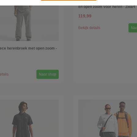
Nike Tech fleecebroek met kleur
en open zoom voor heren - Zwart
119,99
Bekijk details
Naa
eece herenbroek met open zoom -
etails
Naar shop