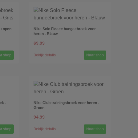
t open
Nike Solo Fleece bungeebroek voor
heren - Blauw
69,99
r shop
Bekijk details
Naar shop
ek -
Nike Club trainingsbroek voor heren -
Groen
94,99
r shop
Bekijk details
Naar shop