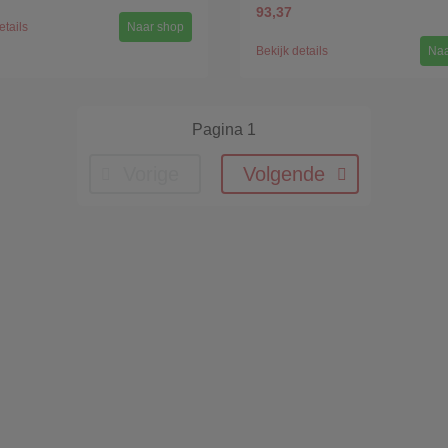
93,37
etails
Naar shop
Bekijk details
Naa
Pagina 1
Vorige
Volgende