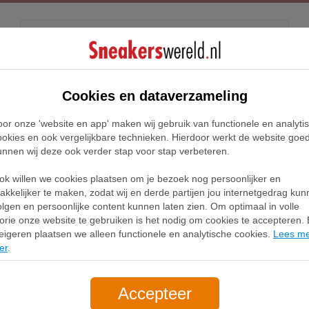
Kids
Releases
Blog
Cookies en dataverzameling
oor onze 'website en app' maken wij gebruik van functionele en analyti
Home
Trainingsbroeken
ookies en ook vergelijkbare technieken. Hierdoor werkt de website goe
unnen wij deze ook verder stap voor stap verbeteren.
Trainingsbroeken
ok willen we cookies plaatsen om je bezoek nog persoonlijker en
akkelijker te maken, zodat wij en derde partijen jou internetgedrag ku
olgen en persoonlijke content kunnen laten zien. Om optimaal in volle
Filter
lorie onze website te gebruiken is het nodig om cookies te accepteren. B
eigeren plaatsen we alleen functionele en analytische cookies.
Lees m
er
.
Accepteer