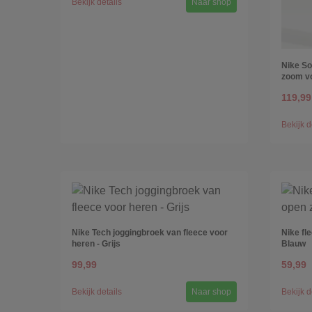
Bekijk details
Naar shop
Nike So
zoom vo
119,99
Bekijk d
Nike Tech joggingbroek van fleece voor
Nike fl
heren - Grijs
Blauw
99,99
59,99
Bekijk details
Naar shop
Bekijk d