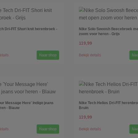
ch Dri-FIT Shori knit herenbroek -
Nike Solo Swoosh fleecebroek me
zoom voor heren - Grijs
119,99
etails
Naar shop
Bekijk details
Naa
our Message Here' Indigo jeans
Nike Tech Helios Dri-FIT herenbro
ren - Blauw
Bruin
119,99
etails
Naar shop
Bekijk details
Naa