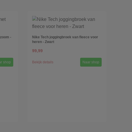
 zoom -
Nike Tech joggingbroek van fleece voor
heren - Zwart
99,99
r shop
Bekijk details
Naar shop