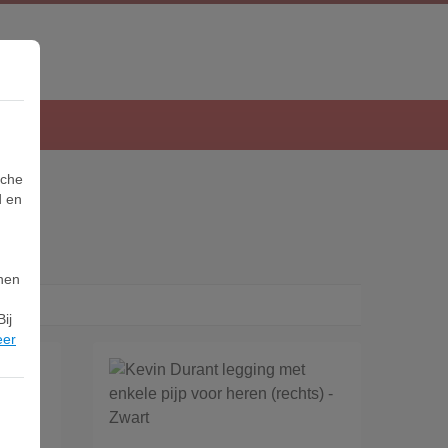
sche
d en
nnen
ij
eer