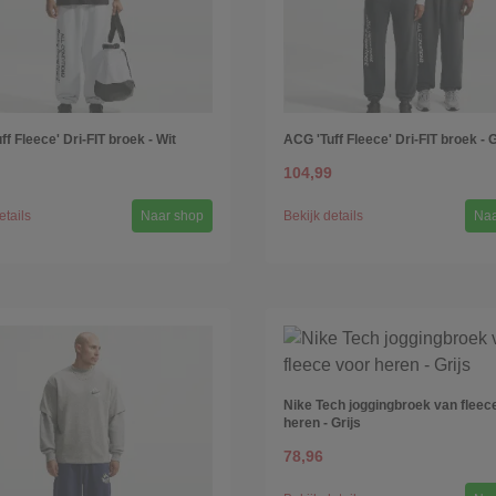
f Fleece' Dri-FIT broek - Wit
ACG 'Tuff Fleece' Dri-FIT broek - G
104,99
etails
Naar shop
Bekijk details
Naa
Nike Tech joggingbroek van fleec
heren - Grijs
78,96