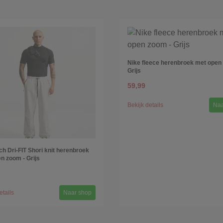
Nike fleece herenbroek met open
Grijs
59,99
Bekijk details
Naa
ch Dri-FIT Shori knit herenbroek
n zoom - Grijs
etails
Naar shop