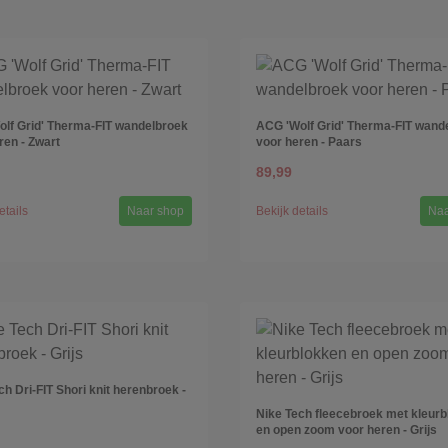
lf Grid' Therma-FIT wandelbroek
ACG 'Wolf Grid' Therma-FIT wand
ren - Zwart
voor heren - Paars
89,99
etails
Naar shop
Bekijk details
Naa
ch Dri-FIT Shori knit herenbroek -
Nike Tech fleecebroek met kleur
en open zoom voor heren - Grijs