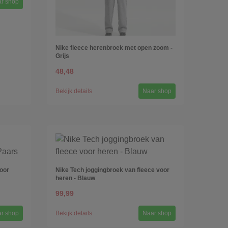
r shop
Nike fleece herenbroek met open zoom -
Grijs
48,48
Bekijk details
Naar shop
oor
Nike Tech joggingbroek van fleece voor
heren - Blauw
99,99
r shop
Bekijk details
Naar shop