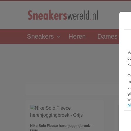
Sneakers
Heren
Dames
V
c
k
O
m
v
g
w
hi
Nike Solo Fleece herenjoggingbroek -
Grijs