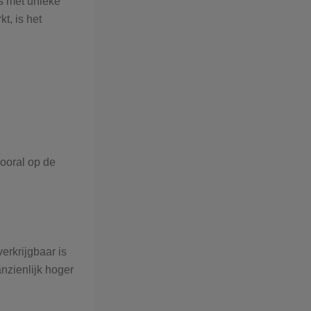
s met unieke
t, is het
vooral op de
verkrijgbaar is
anzienlijk hoger