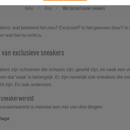
Home
Blog
Wat zijn exclusieve sneakers
kers, wat betekent het nou? Exclusief? Is het gewoon duur? Is h
er wat het nu echt is.
 van exclusieve sneakers
kers zijn schoenen die schaars zijn, gewild zijn, en vaak een ve
n dat 'vaak' is belangrijk. Er zijn namelijk ook sneakers die exc
cht zijn. En ook andersom.
e sneakerwereld
 sneakerwereld is meestal een mix van drie dingen:
lage