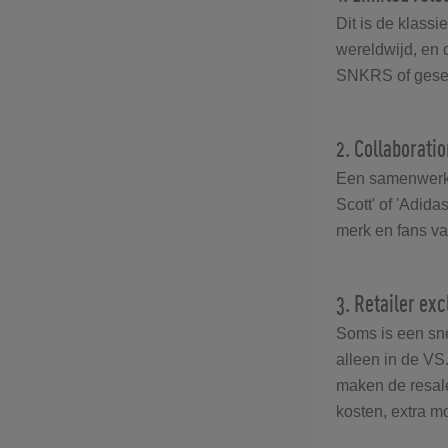
Dit is de klass
wereldwijd, en d
SNKRS of gesele
2. Collaborat
Een samenwerkin
Scott' of 'Adida
merk en fans van
3. Retailer ex
Soms is een snea
alleen in de VS
maken de resale
kosten, extra mo