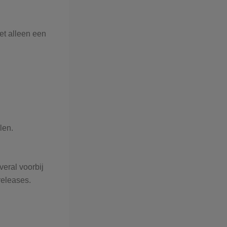
et alleen een
len.
eral voorbij
releases.