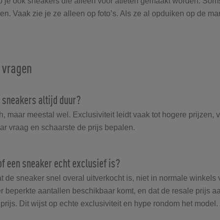
b je ook sneakers die alleen voor atleten gemaakt worden. Som
alen. Vaak zie je ze alleen op foto’s. Als ze al opduiken op de mark
 vragen
e sneakers altijd duur?
, maar meestal wel. Exclusiviteit leidt vaak tot hogere prijzen, 
ar vraag en schaarste de prijs bepalen.
of een sneaker echt exclusief is?
t de sneaker snel overal uitverkocht is, niet in normale winkels 
er beperkte aantallen beschikbaar komt, en dat de resale prijs a
ilprijs. Dit wijst op echte exclusiviteit en hype rondom het model.