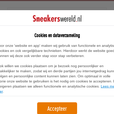
Releases
Blog
Cookies en dataverzameling
oor onze 'website en app' maken wij gebruik van functionele en analyti
ookies en ook vergelijkbare technieken. Hierdoor werkt de website goe
unnen wij deze ook verder stap voor stap verbeteren.
Wat zijn exclusieve sneakers
ok willen we cookies plaatsen om je bezoek nog persoonlijker en
akkelijker te maken, zodat wij en derde partijen jou internetgedrag ku
olgen en persoonlijke content kunnen laten zien. Om optimaal in volle
lorie onze website te gebruiken is het nodig om cookies te accepteren. B
eigeren plaatsen we alleen functionele en analytische cookies.
Lees m
er
.
Accepteer