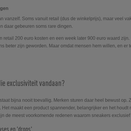
ijgen
an vanzelf. Soms vanuit retail (dus de winkelprijs), maar veel va
 En daar gebeuren soms rare dingen.
 retail 200 euro kosten en een week later 900 euro waard zijn.
ns beter zijn geworden. Maar omdat mensen hem willen, en er t
e exclusiviteit vandaan?
tstaat bijna nooit toevallig. Merken sturen daar heel bewust op.
. Het maakt een product spannender, belangrijker en het houd
 zijn de meest voorkomende redenen waarom sneakers exclusief
ases en 'drops'