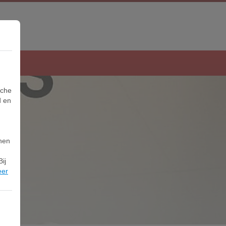
sche
d en
nnen
ij
eer