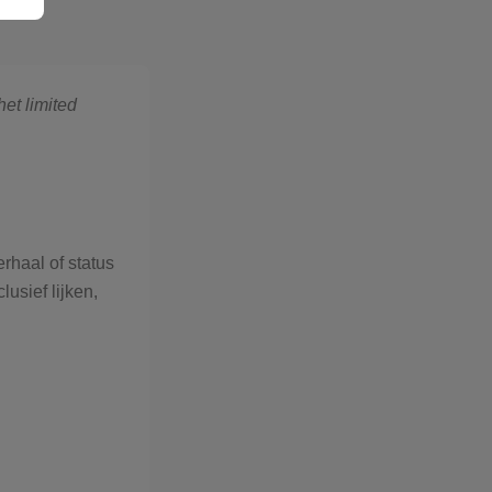
et limited
rhaal of status
lusief lijken,