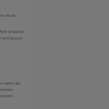
ker via de
 Niet omdat de
e weinig paar
 Ze weten dat
t mensen
 worden.