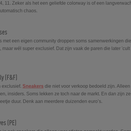
 4, 11. Zeker als het een geliefde colorway is of een langverwac
automatisch chaos.
ases
ls met een eigen community droppen soms samenwerkingen die
 maar wél super exclusief. Dat zijn vaak de paren die later 'cult 
ly (F&F)
n exclusief.
Sneakers
die niet voor verkoop bedoeld zijn. Alleen
den, insiders. Soms lekken ze toch naar de markt. En dan zijn ze
beetje duur. Denk aan meerdere duizenden euro’s.
ves (PE)