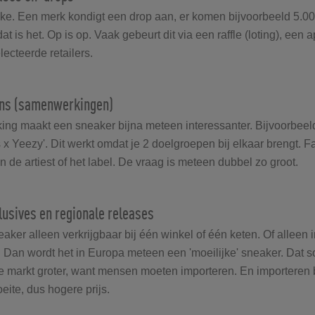
ieke. Een merk kondigt een drop aan, er komen bijvoorbeeld 5.0
at is het. Op is op. Vaak gebeurt dit via een raffle (loting), een 
cteerde retailers.
ions (samenwerkingen)
g maakt een sneaker bijna meteen interessanter. Bijvoorbeeld
s x Yeezy'. Dit werkt omdat je 2 doelgroepen bij elkaar brengt. F
 de artiest of het label. De vraag is meteen dubbel zo groot.
clusives en regionale releases
ker alleen verkrijgbaar bij één winkel of één keten. Of alleen i
. Dan wordt het in Europa meteen een 'moeilijke' sneaker. Dat s
 markt groter, want mensen moeten importeren. En importeren b
eite, dus hogere prijs.