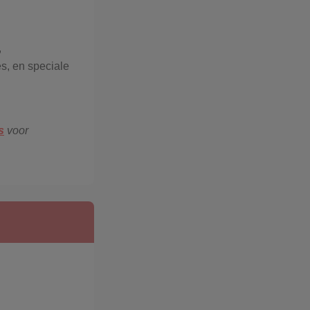
,
es, en speciale
s
voor