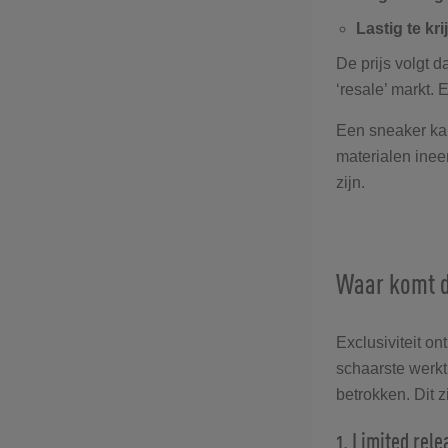
Lastig te kr
De prijs volgt d
‘resale’ markt.
Een sneaker kan
materialen inee
zijn.
Waar komt di
Exclusiviteit on
schaarste werkt
betrokken. Dit
1. Limited rele