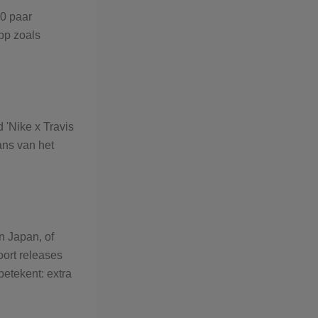
00 paar
app zoals
 'Nike x Travis
ans van het
n Japan, of
oort releases
etekent: extra