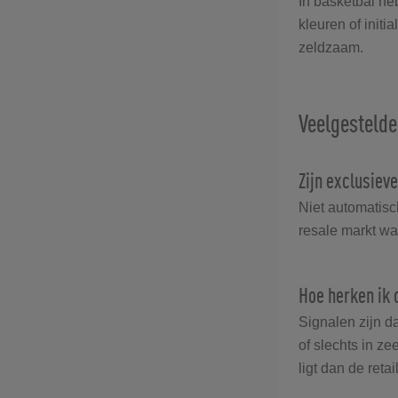
In basketbal he
kleuren of initi
zeldzaam.
Veelgestelde
Zijn exclusiev
Niet automatisch
resale markt wa
Hoe herken ik 
Signalen zijn da
of slechts in ze
ligt dan de reta