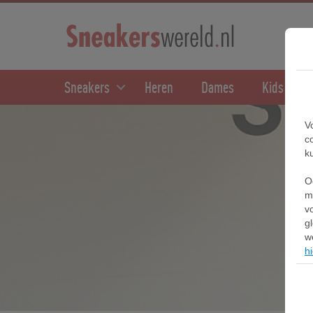
Sneakers
Heren
Dames
Kids
V
c
k
O
m
v
g
w
hi