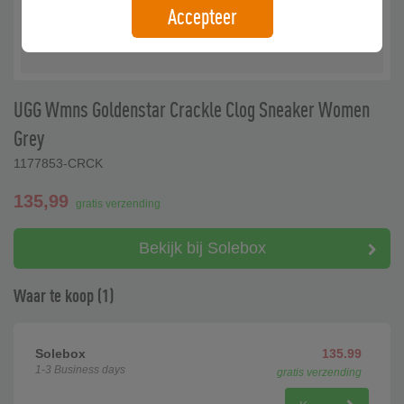
Accepteer
UGG Wmns Goldenstar Crackle Clog Sneaker Women
Grey
1177853-CRCK
135,99
gratis verzending
Bekijk bij Solebox
Waar te koop (1)
Solebox
135.99
1-3 Business days
gratis verzending