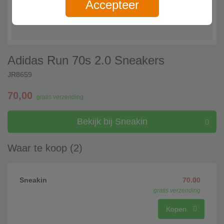
Accepteer
Adidas Run 70s 2.0 Sneakers
JR8659
70,00
gratis verzending
Bekijk bij Sneakin
Waar te koop (2)
Sneakin
70.00
gratis verzending
Kopen