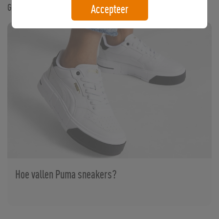
Gerelateerde artikelen
Accepteer
Hoe vallen Puma sneakers?