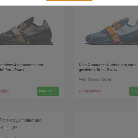
omaleos 4 schoenen voor
Nike Romaleos 4 schoenen voor
heffen - Zwart
gewichtheffen - Blauw
Niet beschikbaar
etails
Naar shop
Bekijk details
Naa