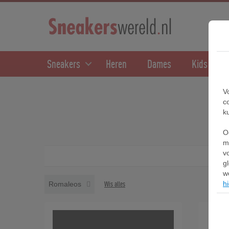
Sneakers
Heren
Dames
Kids
V
c
k
O
m
v
g
w
hi
Romaleos
Wis alles