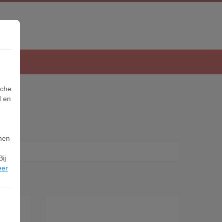
sche
d en
nnen
ij
eer