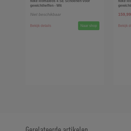
Nike Romaleos 4 SE Schoenen voor
Nike R
gewichtheffen - Wit
gewicht
Niet beschikbaar
159,99
Bekijk details
Naar shop
Bekijk d
Gerelateerde artikelen