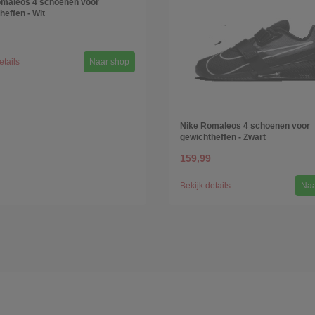
omaleos 4 schoenen voor
heffen - Wit
etails
Naar shop
Nike Romaleos 4 schoenen voor
gewichtheffen - Zwart
159,99
Bekijk details
Naa