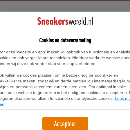
Releases
Blog
Cookies en dataverzameling
oor onze 'website en app' maken wij gebruik van functionele en analyti
Home
Nike Romaleos Sneakers
ookies en ook vergelijkbare technieken. Hierdoor werkt de website goe
unnen wij deze ook verder stap voor stap verbeteren.
Nike Romaleos Sneakers
ok willen we cookies plaatsen om je bezoek nog persoonlijker en
akkelijker te maken, zodat wij en derde partijen jou internetgedrag ku
olgen en persoonlijke content kunnen laten zien. Om optimaal in volle
Filter
1
lorie onze website te gebruiken is het nodig om cookies te accepteren. B
eigeren plaatsen we alleen functionele en analytische cookies.
Lees m
er
.
Accepteer