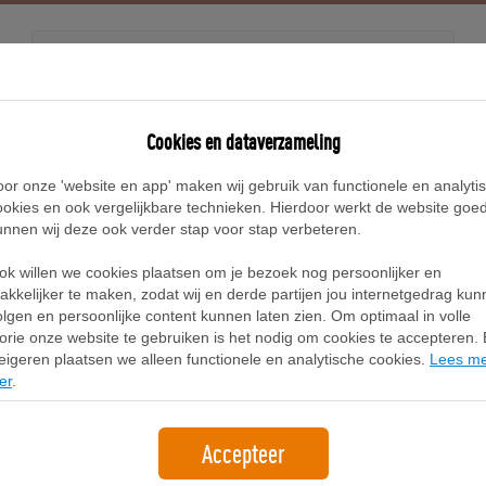
Releases
Blog
Cookies en dataverzameling
oor onze 'website en app' maken wij gebruik van functionele en analyti
Home
Nike Rival Sneakers
ookies en ook vergelijkbare technieken. Hierdoor werkt de website goe
unnen wij deze ook verder stap voor stap verbeteren.
Nike Rival Sneakers
ok willen we cookies plaatsen om je bezoek nog persoonlijker en
akkelijker te maken, zodat wij en derde partijen jou internetgedrag ku
olgen en persoonlijke content kunnen laten zien. Om optimaal in volle
Filter
1
lorie onze website te gebruiken is het nodig om cookies te accepteren. B
eigeren plaatsen we alleen functionele en analytische cookies.
Lees m
er
.
Accepteer