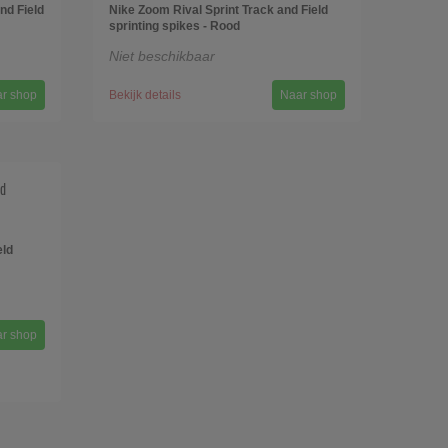
nd Field
Nike Zoom Rival Sprint Track and Field
sprinting spikes - Rood
Niet beschikbaar
r shop
Bekijk details
Naar shop
eld
r shop