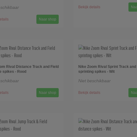
eschikbaar
Bekijk details
Naa
etails
Naar shop
om Rival Distance Track and Field
Nike Zoom Rival Sprint Track and 
e spikes - Rood
sprinting spikes - Wit
eschikbaar
Niet beschikbaar
etails
Naar shop
Bekijk details
Naa