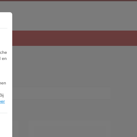
sche
d en
nnen
ij
eer