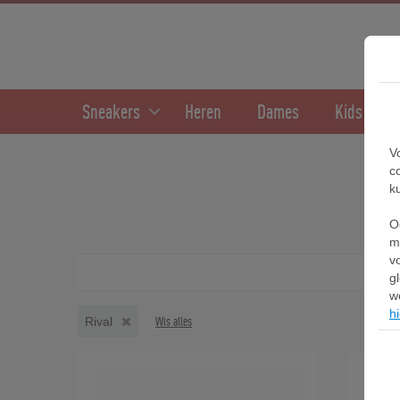
Sneakers
Heren
Dames
Kids
V
c
k
O
m
v
g
w
hi
Rival
Wis alles