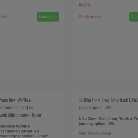
84,99
etails
Naar shop
Bekijk details
Naa
Nike Zoom Rival Jump Track & Fi
jumping spikes - Wit
om Rival Waffle 6
jdschoenen (straat) en
Niet beschikbaar
pwedstrijdschoenen - Groen