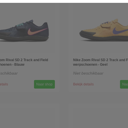
om Rival SD 2 Track and Field
Nike Zoom Rival SD 2 Track and F
hoenen - Blauw
werpschoenen - Geel
eschikbaar
Niet beschikbaar
etails
Naar shop
Bekijk details
Naa