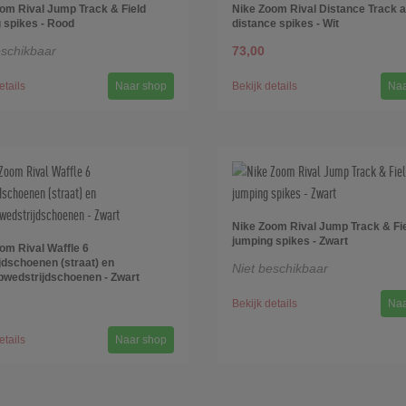
om Rival Jump Track & Field
Nike Zoom Rival Distance Track a
 spikes - Rood
distance spikes - Wit
eschikbaar
73,00
etails
Naar shop
Bekijk details
Naa
Nike Zoom Rival Jump Track & Fi
jumping spikes - Zwart
om Rival Waffle 6
jdschoenen (straat) en
Niet beschikbaar
pwedstrijdschoenen - Zwart
Bekijk details
Naa
etails
Naar shop