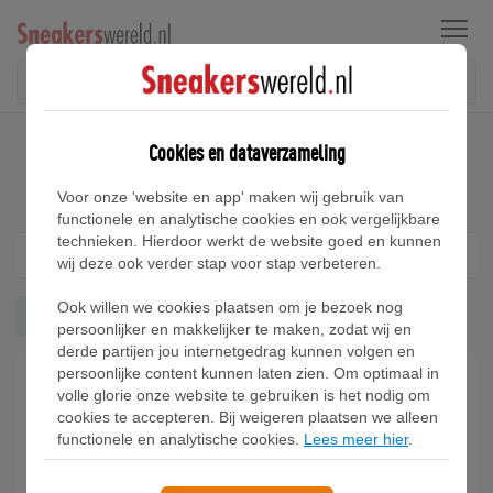
Menu
Home
Nike Revolution Sneakers
Cookies en dataverzameling
Nike Revolution Sneakers
Voor onze 'website en app' maken wij gebruik van
functionele en analytische cookies en ook vergelijkbare
technieken. Hierdoor werkt de website goed en kunnen
Filter
1
wij deze ook verder stap voor stap verbeteren.
Ook willen we cookies plaatsen om je bezoek nog
Revolution
Wis alles
persoonlijker en makkelijker te maken, zodat wij en
derde partijen jou internetgedrag kunnen volgen en
persoonlijke content kunnen laten zien. Om optimaal in
volle glorie onze website te gebruiken is het nodig om
cookies te accepteren. Bij weigeren plaatsen we alleen
functionele en analytische cookies.
Lees meer hier
.